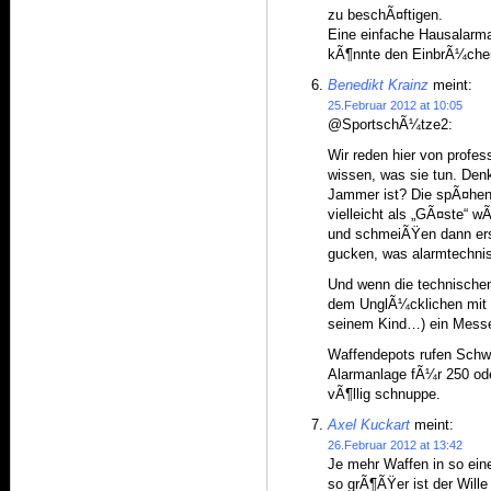
zu beschÃ¤ftigen.
Eine einfache Hausalarm
kÃ¶nnte den EinbrÃ¼chen
Benedikt Krainz
meint:
25.Februar 2012 at 10:05
@SportschÃ¼tze2:
Wir reden hier von profes
wissen, was sie tun. Denk
Jammer ist? Die spÃ¤hen
vielleicht als „GÃ¤ste“ 
und schmeiÃŸen dann ers
gucken, was alarmtechnis
Und wenn die technischen
dem UnglÃ¼cklichen mit d
seinem Kind…) ein Messer
Waffendepots rufen Schwe
Alarmanlage fÃ¼r 250 oder
vÃ¶llig schnuppe.
Axel Kuckart
meint:
26.Februar 2012 at 13:42
Je mehr Waffen in so ein
so grÃ¶ÃŸer ist der Wille