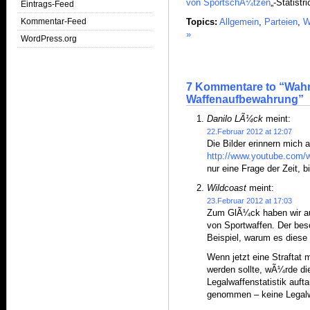
von SportschÃ¼tzen
„-Statistri
Eintrags-Feed
Kommentar-Feed
Topics:
Allgemein
,
Parteien
,
W
»
WordPress.org
7 Kommentare to “Wahn
Waffenaufbewahrung”
Danilo LÃ¼ck
meint:
22.Februar 2012 at 12:07
Die Bilder erinnern mich 
http://www.youtube.co
nur eine Frage der Zeit, b
Wildcoast
meint:
23.Februar 2012 at 17:03
Zum GlÃ¼ck haben wir au
von Sportwaffen. Der bes
Beispiel, warum es diese 
Wenn jetzt eine Straftat
werden sollte, wÃ¼rde die
Legalwaffenstatistik auft
genommen – keine Legal