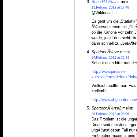
Benedikt Krainz
meint:
23.Februar 2012 at 17:46
@Wildcoast
Es geht um die „Statistik
Ã¼berschrieben mit „Get
ob die Kanone vor zehn 
wurde, juckt den nicht. I
dann schnell zu „GetÃ¶t
SportschÃ¼tze
meint:
24.Februar 2012 at 22:34
Schaut euch bitte mal den
http://www.janssen-
kucz.de/cms/default/dok/
Vielleicht sollte man Fr
stellen!!!
http://www.abgeordneten
SportschÃ¼tze2
meint:
25.Februar 2012 at 08:56
Das Problem ist die ung
Diese sind meistens irg
ungÃ¼nstigsten Fall nur 
Einbrecher maximal eine 