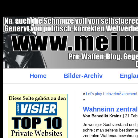
/*
Home
Bilder-Archiv
Engla
«
Let’s play HeinzelmÃ¤nnchen!
»
Wahnsinn zentra
Von Benedikt Krainz
| 21.Feb
Je weniger Sachverstand und je
schreit man seitens bestimmte
zentralen Waffenaufbewahrung a