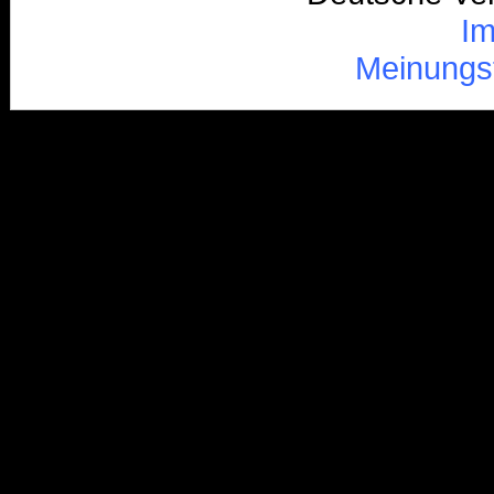
I
Meinungs
/*
*/