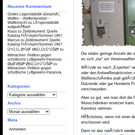
Neueste Kommentare
Grafes Lügenstatistik überprüft |
Waffen – Waffenbesitzer –
Waffenrecht
zu
LÃ¼genstatistik
aufgedrÃ¶selt
Klaus
zu
Zeitdokument: Quelle
Katalog FrÃ¼hjahr/Sommer 1967
Marcus
zu
Zeitdokument: Quelle
Katalog FrÃ¼hjahr/Sommer 1967
Ù†Ù‚Ù„ Ø¹ÙØ´ Ø§Ù„ÙƒÙˆÙŠØª
zu
Die relativ geringe Anzahl der
Mitmachen: Petition gegen
es sich „nur“ um Vereinswaffen
schottische Luftgewehr-Paranoia
ØµØ¨Ø§Øº Ø§Ù„ÙƒÙˆÙŠØª
zu
WÃ¼rde es nach „Experten“ w
Mitmachen: Petition gegen
schottische Luftgewehr-Paranoia
oder den Antiwaffenaktivisten
WaffenschrÃ¤nke prall gefÃ¼ll
Dutzende oder gar Hunderte Pi
Kategorien
verschwunden.
Kategorien
Aber so gut, wie man dort die
Archiv
Wunschdenken ersetzen kann, w
Kenntnis nehmen.
Archiv
HÃ¶chstens, wenn mit einer d
Meta
erschossen wird.
Anmelden
Dann ist das natÃ¼rlich wieder 