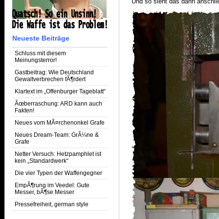
Und so sieht das dann anschl
Neueste Beiträge
Schluss mit diesem
Meinungsterror!
Gastbeitrag: Wie Deutschland
Gewaltverbrechen fÃ¶rdert
Klartext im „Offenburger Tageblatt“
Ãœberraschung: ARD kann auch
Fakten!
Neues vom MÃ¤rchenonkel Grafe
Neues Dream-Team: GrÃ¼ne &
Grafe
Netter Versuch: Hetzpamphlet ist
kein „Standardwerk“
Die vier Typen der Waffengegner
EmpÃ¶rung im Veedel: Gute
Messer, bÃ¶se Messer
Pressefreiheit, german style