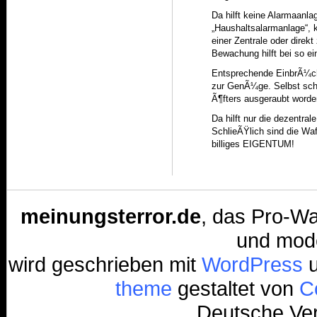
Da hilft keine Alarmaanla
„Haushaltsalarmanlage“, k
einer Zentrale oder direkt
Bewachung hilft bei so ei
Entsprechende EinbrÃ¼che
zur GenÃ¼ge. Selbst sc
Ã¶fters ausgeraubt worde
Da hilft nur die dezentra
SchlieÃŸlich sind die Wa
billiges EIGENTUM!
meinungsterror.de
, das Pro-Wa
und mode
wird geschrieben mit
WordPress
u
theme
gestaltet von
Co
Deutsche Ver