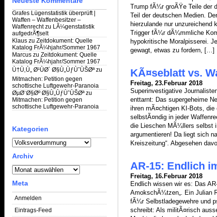
Neueste Kommentare
Trump fÃ¼r groÃŸe Teile der
Grafes Lügenstatistik überprüft |
Teil der deutschen Medien. Der
Waffen – Waffenbesitzer –
hierzulande nur unzureichend 
Waffenrecht
zu
LÃ¼genstatistik
Trigger fÃ¼r dÃ¼mmliche Kom
aufgedrÃ¶selt
Klaus
zu
Zeitdokument: Quelle
hypokritische Moralpisserei. 
Katalog FrÃ¼hjahr/Sommer 1967
gewagt, etwas zu fordern, […]
Marcus
zu
Zeitdokument: Quelle
Katalog FrÃ¼hjahr/Sommer 1967
Ù†Ù‚Ù„ Ø¹ÙØ´ Ø§Ù„ÙƒÙˆÙŠØª
zu
KÃ¤seblatt vs. W
Mitmachen: Petition gegen
Freitag, 23.Februar 2018
schottische Luftgewehr-Paranoia
Superinvestigative Journaliste
ØµØ¨Ø§Øº Ø§Ù„ÙƒÙˆÙŠØª
zu
enttarnt: Das supergeheime N
Mitmachen: Petition gegen
schottische Luftgewehr-Paranoia
ihren mÃ¤chtigen KI-Bots, di
selbstÃ¤ndig in jeder Waffenr
die Lieschen MÃ¼llers selbst 
Kategorien
argumentieren! Da liegt sich na
Kategorien
Kreiszeitung“. Abgesehen davo
Archiv
AR-15: Endlich im
Archiv
Freitag, 16.Februar 2018
Meta
Endlich wissen wir es: Das AR
AmokschÃ¼tzen„. Ein Julian Rei
Anmelden
fÃ¼r Selbstladegewehre und 
schreibt: Als militÃ¤risch au
Eintrags-Feed