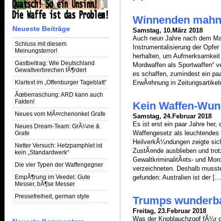
Winnenden mahnt
Neueste Beiträge
Samstag, 10.März 2018
Auch neun Jahre nach dem Ma
Schluss mit diesem
Instrumentalisierung der Opfer
Meinungsterror!
herhalten, um Aufmerksamkeit 
Gastbeitrag: Wie Deutschland
Mordwaffen als Sportwaffen“ 
Gewaltverbrechen fÃ¶rdert
es schaffen, zumindest ein p
Klartext im „Offenburger Tageblatt“
ErwÃ¤hnung in Zeitungsartikel
Ãœberraschung: ARD kann auch
Fakten!
Kein Waffen-Wun
Neues vom MÃ¤rchenonkel Grafe
Samstag, 24.Februar 2018
Es ist erst ein paar Jahre her
Neues Dream-Team: GrÃ¼ne &
Waffengesetz als leuchtendes V
Grafe
HeilverkÃ¼ndungen zeigte sich
Netter Versuch: Hetzpamphlet ist
ZustÃ¤nde ausblieben und trot
kein „Standardwerk“
GewaltkriminalitÃ¤ts- und Mord
Die vier Typen der Waffengegner
verzeichneten. Deshalb musste
EmpÃ¶rung im Veedel: Gute
gefunden: Australien ist der […
Messer, bÃ¶se Messer
Pressefreiheit, german style
Trumps wunderba
Freitag, 23.Februar 2018
Was der Knoblauchzopf fÃ¼r d