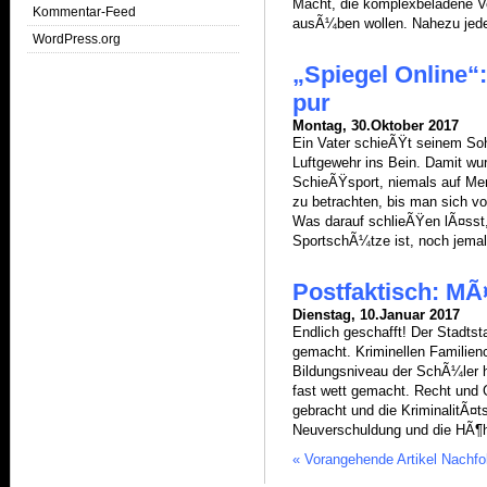
Macht, die komplexbeladene Ve
Kommentar-Feed
ausÃ¼ben wollen. Nahezu jed
WordPress.org
„Spiegel Online“
pur
Montag, 30.Oktober 2017
Ein Vater schieÃŸt seinem So
Luftgewehr ins Bein. Damit wu
SchieÃŸsport, niemals auf Men
zu betrachten, bis man sich v
Was darauf schlieÃŸen lÃ¤sst,
SportschÃ¼tze ist, noch jema
Postfaktisch: MÃ
Dienstag, 10.Januar 2017
Endlich geschafft! Der Stadts
gemacht. Kriminellen Familien
Bildungsniveau der SchÃ¼ler 
fast wett gemacht. Recht und
gebracht und die KriminalitÃ¤ts
Neuverschuldung und die HÃ¶h
« Vorangehende Artikel
Nachfol