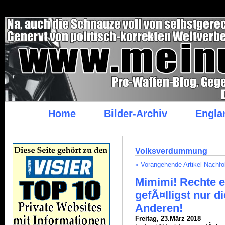
/*
Home
Bilder-Archiv
Engla
Volksverdummung
« Vorangehende Artikel
Nachfol
Mimimi! Rechte 
gefÃ¤lligst nur d
Anderen!
Freitag, 23.März 2018