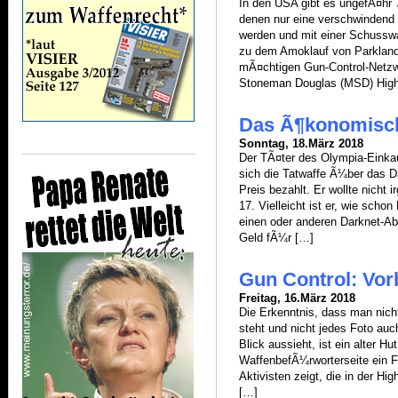
In den USA gibt es ungefÃ¤hr 
denen nur eine verschwindend g
werden und mit einer Schusswa
zu dem Amoklauf von Parkland 
mÃ¤chtigen Gun-Control-Netzw
Stoneman Douglas (MSD) Highs
Das Ã¶konomische
Sonntag, 18.März 2018
Der TÃ¤ter des Olympia-Eink
sich die Tatwaffe Ã¼ber das D
Preis bezahlt. Er wollte nicht 
17. Vielleicht ist er, wie sc
einen oder anderen Darknet-Ab
Geld fÃ¼r […]
Gun Control: Vo
Freitag, 16.März 2018
Die Erkenntnis, dass man nicht 
steht und nicht jedes Foto auc
Blick aussieht, ist ein alter H
WaffenbefÃ¼rworterseite ein Fo
Aktivisten zeigt, die in der H
[…]