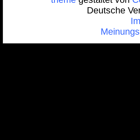
Deutsche Ver
I
Meinungs
/*
*/