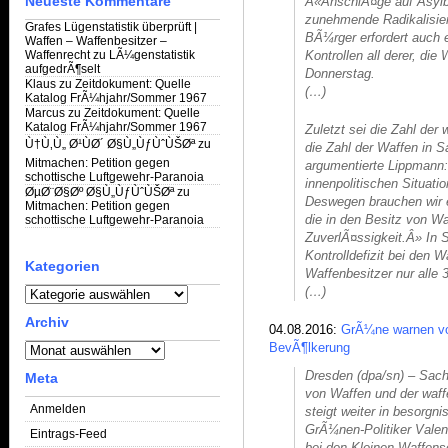
Neueste Kommentare
Â«AnschlÃ¤ge auf Asylb
zunehmende Radikalisie
Grafes Lügenstatistik überprüft |
BÃ¼rger erfordert auch 
Waffen – Waffenbesitzer –
Waffenrecht
zu
LÃ¼genstatistik
Kontrollen all derer, di
aufgedrÃ¶selt
Donnerstag.
Klaus
zu
Zeitdokument: Quelle
(…)
Katalog FrÃ¼hjahr/Sommer 1967
Marcus
zu
Zeitdokument: Quelle
Katalog FrÃ¼hjahr/Sommer 1967
Zuletzt sei die Zahl de
Ù†Ù‚Ù„ Ø¹ÙØ´ Ø§Ù„ÙƒÙˆÙŠØª
zu
die Zahl der Waffen in 
Mitmachen: Petition gegen
argumentierte Lippmann
schottische Luftgewehr-Paranoia
innenpolitischen Situati
ØµØ¨Ø§Øº Ø§Ù„ÙƒÙˆÙŠØª
zu
Deswegen brauchen wir e
Mitmachen: Petition gegen
die in den Besitz von W
schottische Luftgewehr-Paranoia
ZuverlÃ¤ssigkeit.Â» In S
Kontrolldefizit bei den 
Kategorien
Waffenbesitzer nur alle 3
Kategorien
(…)
Archiv
04.08.2016:
GrÃ¼ne warnen vo
Archiv
BevÃ¶lkerung
Dresden (dpa/sn) – Sac
Meta
von Waffen und der waff
Anmelden
steigt weiter in besorgn
GrÃ¼nen-Politiker Vale
Eintrags-Feed
bei den Kleinen Waffens