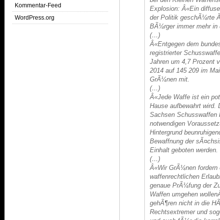
Kommentar-Feed
Explosion: Â«Ein diffus
der Politik geschÃ¼rte 
WordPress.org
BÃ¼rger immer mehr in d
(…)
Â«Entgegen dem bundesw
registrierter Schusswaff
Jahren um 4,7 Prozent 
2014 auf 145 209 im Mai
GrÃ¼nen mit.
(…)
Â«Jede Waffe ist ein pot
Hause aufbewahrt wird. 
Sachsen Schusswaffen b
notwendigen Voraussetzu
Hintergrund beunruhigen
Bewaffnung der sÃ¤chs
Einhalt geboten werden.
(…)
Â«Wir GrÃ¼nen fordern e
waffenrechtlichen Erlaub
genaue PrÃ¼fung der Zuv
Waffen umgehen wollenÂ
gehÃ¶ren nicht in die H
Rechtsextremer und so