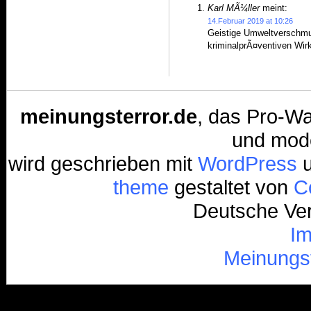
Karl MÃ¼ller
meint:
14.Februar 2019 at 10:26
Geistige Umweltverschmu
kriminalprÃ¤ventiven Wirk
meinungsterror.de
, das Pro-Wa
und mode
wird geschrieben mit
WordPress
u
theme
gestaltet von
Co
Deutsche Ver
I
Meinungs
/*
*/