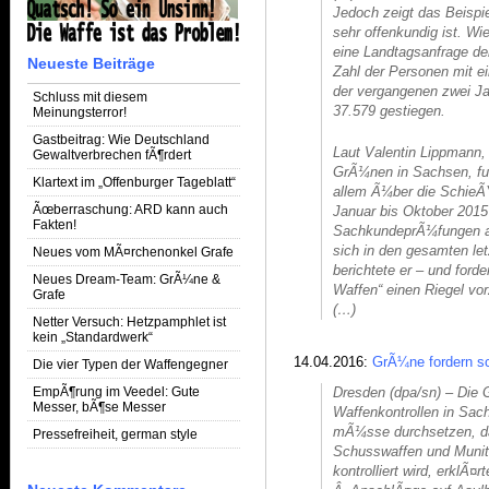
Jedoch zeigt das Beispi
sehr offenkundig ist. W
eine Landtagsanfrage der
Neueste Beiträge
Zahl der Personen mit ei
der vergangenen zwei J
Schluss mit diesem
37.579 gestiegen.
Meinungsterror!
Gastbeitrag: Wie Deutschland
Laut Valentin Lippmann,
Gewaltverbrechen fÃ¶rdert
GrÃ¼nen in Sachsen, fun
Klartext im „Offenburger Tageblatt“
allem Ã¼ber die SchieÃŸ
Ãœberraschung: ARD kann auch
Januar bis Oktober 201
Fakten!
SachkundeprÃ¼fungen an
sich in den gesamten let
Neues vom MÃ¤rchenonkel Grafe
berichtete er – und forde
Neues Dream-Team: GrÃ¼ne &
Waffen“ einen Riegel vo
Grafe
(…)
Netter Versuch: Hetzpamphlet ist
kein „Standardwerk“
14.04.2016:
GrÃ¼ne fordern sc
Die vier Typen der Waffengegner
EmpÃ¶rung im Veedel: Gute
Dresden (dpa/sn) – Die
Messer, bÃ¶se Messer
Waffenkontrollen in Sac
mÃ¼sse durchsetzen, da
Pressefreiheit, german style
Schusswaffen und Muniti
kontrolliert wird, erklÃ