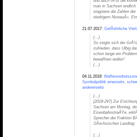
und auch fÃ¼r die korr
man in Sachsen endlich 
stagniere die Zahlen der
niedrigem NiveauÂ». Ein
21.07.2017:
GefÃ¤hrliche Vier
(…)
So zeigte sich der GrÃ
zufrieden, dass Ulbig da
schon lange ein Proble
bewaffnen wollen“.
(…)
04.11.2018:
Waffenverbotszone
Symbolpolitik einerseits, schwe
andererseits
(…)
(2018-297) Zur Errichtun
Sachsen am Montag, den 
EisenbahnstraÃŸe, erklÃ
Sprecher der Fraktio
SÃ¤chsischen Landtag:
(…)