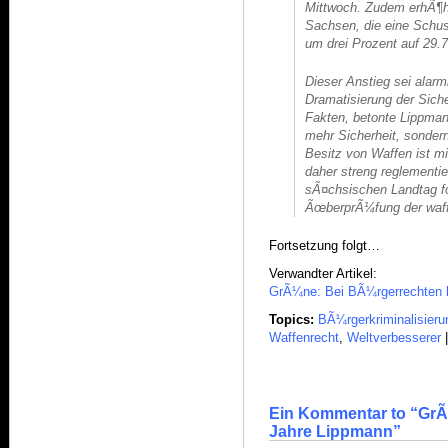
Mittwoch. Zudem erhÃ¶ht
Sachsen, die eine Schus
um drei Prozent auf 29.
Dieser Anstieg sei alarm
Dramatisierung der Sich
Fakten, betonte Lippmann
mehr Sicherheit, sonder
Besitz von Waffen ist m
daher streng reglementi
sÃ¤chsischen Landtag f
ÃœberprÃ¼fung der waffe
Fortsetzung folgt…
Verwandter Artikel:
GrÃ¼ne: Bei BÃ¼rgerrechten 
Topics:
BÃ¼rgerkriminalisieru
Waffenrecht
,
Weltverbesserer
Ein Kommentar to “GrÃ¼
Jahre Lippmann”