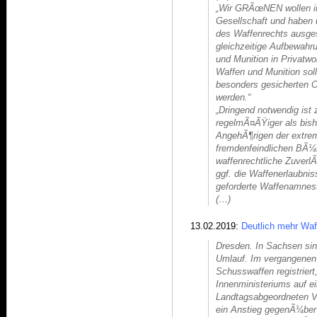
„Wir GRÃœNEN wollen in
Gesellschaft und haben
des Waffenrechts ausges
gleichzeitige Aufbewahr
und Munition in Privatw
Waffen und Munition soll
besonders gesicherten 
werden.“
„Dringend notwendig ist
regelmÃ¤ÃŸiger als bishe
AngehÃ¶rigen der extre
fremdenfeindlichen BÃ¼rge
waffenrechtliche Zuverl
ggf. die Waffenerlaubnis
geforderte Waffenamnest
(…)
13.02.2019:
Deutlich mehr Waf
Dresden. In Sachsen si
Umlauf. Im vergangenen
Schusswaffen registriert
Innenministeriums auf e
Landtagsabgeordneten Va
ein Anstieg gegenÃ¼ber