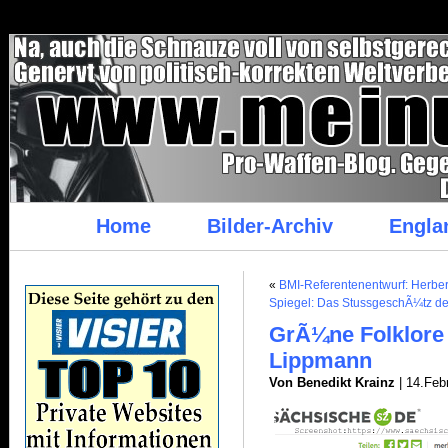
/*
Home
Bilder-Archiv
Engla
«
BMI-Referentenentwurf: Herber
Spiegel: Das StussgeschÃ¼tz d
GrÃ¼ne Folklore 
Lippmann
Von Benedikt Krainz
| 14.Feb