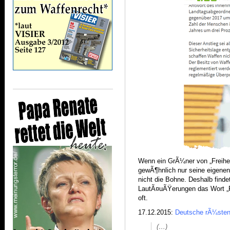
Wenn ein GrÃ¼ner von „Freiheit
gewÃ¶hnlich nur seine eigenen 
nicht die Bohne. Deshalb find
LautÃ¤uÃŸerungen das Wort „Fre
oft.
17.12.2015:
Deutsche rÃ¼sten 
(…)